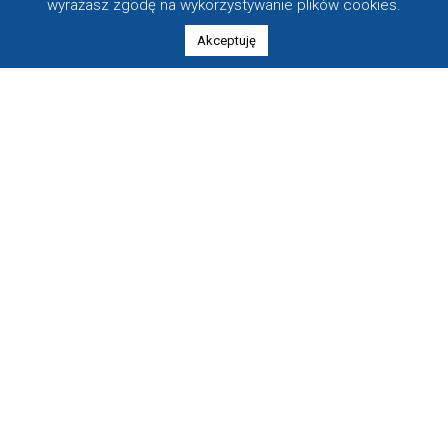
wyrażasz zgodę na wykorzystywanie plików cookies.
00-682 Warszawa
+48 889 533 558
Akceptuję
kancelaria@krzysztof-dabrowski.com
Biuro w Krakowie
ul. Szlak 77/222
31-153 Kraków
+48 889 533 558
kancelaria@krzysztof-dabrowski.com
© 2023 Radca Prawny Krzysztof Dąbrowski. Wszystkie prawa
zastrzeżone.
designed by
mediografia.pl