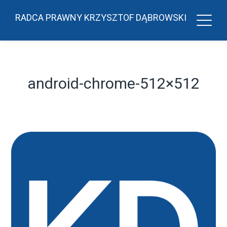
RADCA PRAWNY KRZYSZTOF DĄBROWSKI
android-chrome-512×512