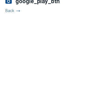
google_play_btn
Back