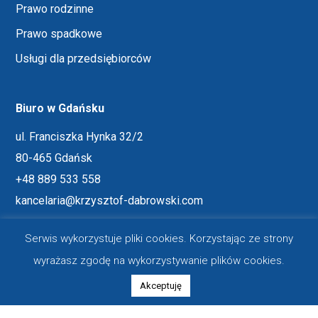
Prawo rodzinne
Prawo spadkowe
Usługi dla przedsiębiorców
Biuro w Gdańsku
ul. Franciszka Hynka 32/2
80-465 Gdańsk
+48 889 533 558
kancelaria@krzysztof-dabrowski.com
Serwis wykorzystuje pliki cookies. Korzystając ze strony
Biuro w Warszawie
wyrażasz zgodę na wykorzystywanie plików cookies.
ul. Hoża 86/410
Akceptuję
00-682 Warszawa
+48 889 533 558