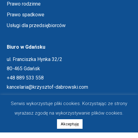
Prawo rodzinne
Prawo spadkowe
Usługi dla przedsiębiorców
Biuro w Gdańsku
ul. Franciszka Hynka 32/2
80-465 Gdańsk
+48 889 533 558
kancelaria@krzysztof-dabrowski.com
Serwis wykorzystuje pliki cookies. Korzystając ze strony
Biuro w Warszawie
wyrażasz zgodę na wykorzystywanie plików cookies.
ul. Hoża 86/410
Akceptuję
00-682 Warszawa
+48 889 533 558